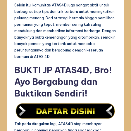
Selain itu, komunitas ATAS4D juga sangat aktif untuk
berbagi setiap tips dan trik terbaru untuk meningkatkan
peluang menang. Dari strategi bermain hingga pemilihan
permainan yang tepat, member sering kali saling
mendukung dan memberikan informasi berharga. Dengan
banyaknya bukti kemenangan yang ditampilkan, semakin
banyak pemain yang tertarik untuk mencoba
peruntungannya dan bergabung dengan keseruan
bermain di ATAS 4D.
BUKTI JP ATAS4D, Bro!
Ayo Bergabung dan
Buktikan Sendiri!
Tak perlu diragukan lagi, ATAS4D siap membayar
berapapun nominal penarikan Anda saat jackpot