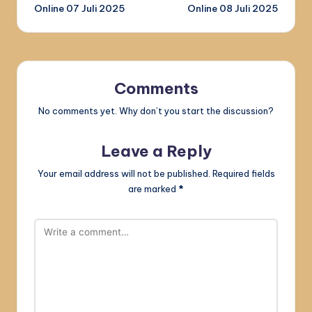
navigation
Online 07 Juli 2025
Online 08 Juli 2025
Comments
No comments yet. Why don’t you start the discussion?
Leave a Reply
Your email address will not be published.
Required fields
are marked
*