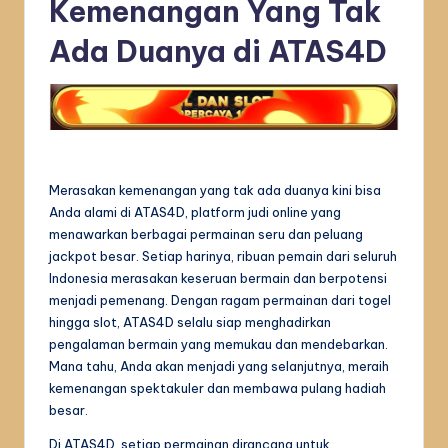
Kemenangan Yang Tak
Ada Duanya di ATAS4D
Merasakan kemenangan yang tak ada duanya kini bisa
Anda alami di ATAS4D, platform judi online yang
menawarkan berbagai permainan seru dan peluang
jackpot besar. Setiap harinya, ribuan pemain dari seluruh
Indonesia merasakan keseruan bermain dan berpotensi
menjadi pemenang. Dengan ragam permainan dari togel
hingga slot, ATAS4D selalu siap menghadirkan
pengalaman bermain yang memukau dan mendebarkan.
Mana tahu, Anda akan menjadi yang selanjutnya, meraih
kemenangan spektakuler dan membawa pulang hadiah
besar.
Di ATAS4D, setiap permainan dirancang untuk