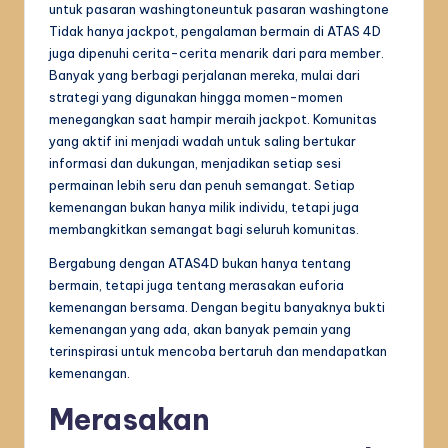
untuk pasaran washingtoneuntuk pasaran washingtone
Tidak hanya jackpot, pengalaman bermain di ATAS 4D
juga dipenuhi cerita-cerita menarik dari para member.
Banyak yang berbagi perjalanan mereka, mulai dari
strategi yang digunakan hingga momen-momen
menegangkan saat hampir meraih jackpot. Komunitas
yang aktif ini menjadi wadah untuk saling bertukar
informasi dan dukungan, menjadikan setiap sesi
permainan lebih seru dan penuh semangat. Setiap
kemenangan bukan hanya milik individu, tetapi juga
membangkitkan semangat bagi seluruh komunitas.
Bergabung dengan ATAS4D bukan hanya tentang
bermain, tetapi juga tentang merasakan euforia
kemenangan bersama. Dengan begitu banyaknya bukti
kemenangan yang ada, akan banyak pemain yang
terinspirasi untuk mencoba bertaruh dan mendapatkan
kemenangan.
Merasakan