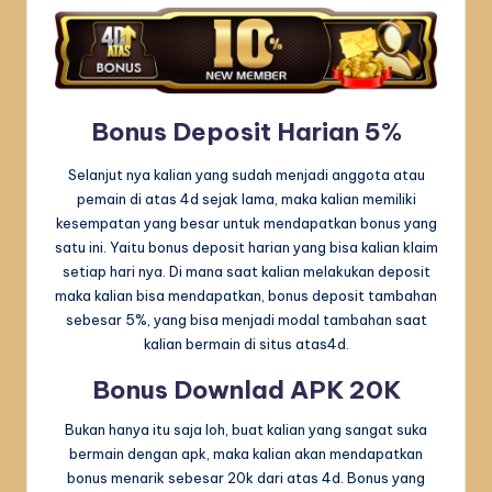
Bonus Deposit Harian 5%
Selanjut nya kalian yang sudah menjadi anggota atau
pemain di atas 4d sejak lama, maka kalian memiliki
kesempatan yang besar untuk mendapatkan bonus yang
satu ini. Yaitu bonus deposit harian yang bisa kalian klaim
setiap hari nya. Di mana saat kalian melakukan deposit
maka kalian bisa mendapatkan, bonus deposit tambahan
sebesar 5%, yang bisa menjadi modal tambahan saat
kalian bermain di situs atas4d.
Bonus Downlad APK 20K
Bukan hanya itu saja loh, buat kalian yang sangat suka
bermain dengan apk, maka kalian akan mendapatkan
bonus menarik sebesar 20k dari atas 4d. Bonus yang