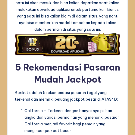
satu ini akan masuk dan bisa kalian dapatkan saat kalian
melakukan download aplikasi untuk pertama kali. Bonus
yang satu ini bisa kalian klaim di dalam situs, yang nanti
nya bisa memberikan modal tambahan kepada kalian
dalam bermain di situs yang satu ini.
5 Rekomendasi Pasaran
Mudah Jackpot
Berikut adalah 5 rekomendasi pasaran togel yang
terkenal dan memiliki peluang jackpot besar di ATAS4D:
California – Terkenal dengan banyaknya pilihan
angka dan variasi permainan yang menarik, pasaran
California menjadi favorit bagi pemain yang
mengincar jackpot besar.