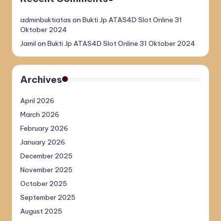
adminbuktiatas
on
Bukti Jp ATAS4D Slot Online 31
Oktober 2024
Jamil
on
Bukti Jp ATAS4D Slot Online 31 Oktober 2024
Archives
April 2026
March 2026
February 2026
January 2026
December 2025
November 2025
October 2025
September 2025
August 2025