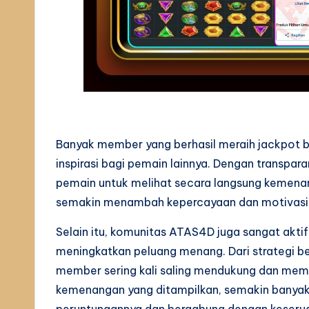
Banyak member yang berhasil meraih jackpot 
inspirasi bagi pemain lainnya. Dengan transpa
pemain untuk melihat secara langsung kemenang
semakin menambah kepercayaan dan motivasi 
Selain itu, komunitas ATAS4D juga sangat aktif 
meningkatkan peluang menang. Dari strategi b
member sering kali saling mendukung dan memb
kemenangan yang ditampilkan, semakin banyak