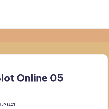
lot Online 05
I JP SLOT