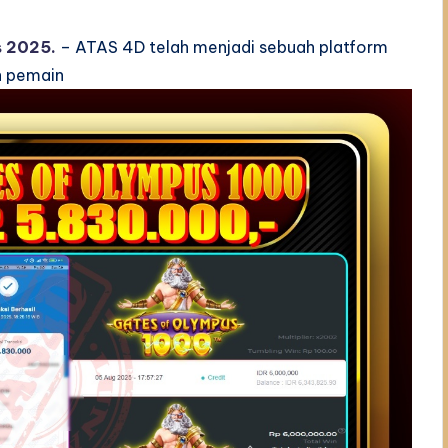
s 2025.
– ATAS 4D telah menjadi sebuah platform
n pemain