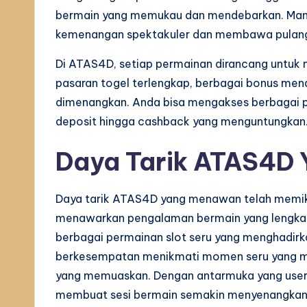
bermain yang memukau dan mendebarkan. Mana 
kemenangan spektakuler dan membawa pulang
Di ATAS4D, setiap permainan dirancang untuk 
pasaran togel terlengkap, berbagai bonus mena
dimenangkan. Anda bisa mengakses berbagai pro
deposit hingga cashback yang menguntungkan
Daya Tarik ATAS4D
Daya tarik ATAS4D yang menawan telah memikat
menawarkan pengalaman bermain yang lengkap 
berbagai permainan slot seru yang menghadirk
berkesempatan menikmati momen seru yang m
yang memuaskan. Dengan antarmuka yang user
membuat sesi bermain semakin menyenangkan d