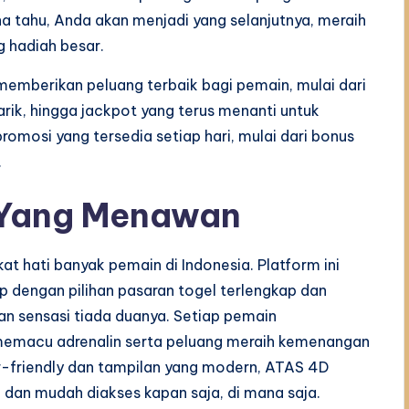
tahu, Anda akan menjadi yang selanjutnya, meraih
 hadiah besar.
memberikan peluang terbaik bagi pemain, mulai dari
rik, hingga jackpot yang terus menanti untuk
mosi yang tersedia setiap hari, mulai dari bonus
.
 Yang Menawan
 hati banyak pemain di Indonesia. Platform ini
dengan pilihan pasaran togel terlengkap dan
an sensasi tiada duanya. Setiap pemain
emacu adrenalin serta peluang meraih kemenangan
-friendly dan tampilan yang modern, ATAS 4D
an mudah diakses kapan saja, di mana saja.