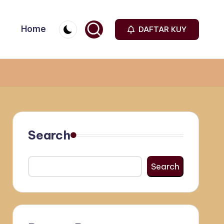
Home
DAFTAR KUY
Search
Search