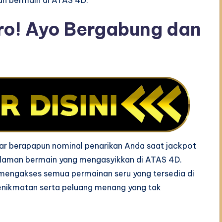
n bermain di ATAS 4D.
ro! Ayo Bergabung dan
ar berapapun nominal penarikan Anda saat jackpot
laman bermain yang mengasyikkan di ATAS 4D.
 mengakses semua permainan seru yang tersedia di
i kenikmatan serta peluang menang yang tak