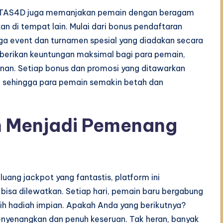
ATAS4D juga memanjakan pemain dengan beragam
n di tempat lain. Mulai dari bonus pendaftaran
gga event dan turnamen spesial yang diadakan secara
berikan keuntungan maksimal bagi para pemain,
nan. Setiap bonus dan promosi yang ditawarkan
sehingga para pemain semakin betah dan
n Menjadi Pemenang
uang jackpot yang fantastis, platform ini
bisa dilewatkan. Setiap hari, pemain baru bergabung
h hadiah impian. Apakah Anda yang berikutnya?
yenangkan dan penuh keseruan. Tak heran, banyak