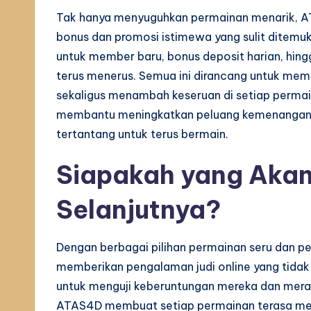
Tak hanya menyuguhkan permainan menarik, 
bonus dan promosi istimewa yang sulit ditemuka
untuk member baru, bonus deposit harian, hin
terus menerus. Semua ini dirancang untuk mem
sekaligus menambah keseruan di setiap permai
membantu meningkatkan peluang kemenangan 
tertantang untuk terus bermain.
Siapakah yang Aka
Selanjutnya?
Dengan berbagai pilihan permainan seru dan pel
memberikan pengalaman judi online yang tidak 
untuk menguji keberuntungan mereka dan merai
ATAS4D membuat setiap permainan terasa men