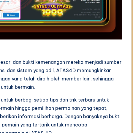
besar, dan bukti kemenangan mereka menjadi sumber
ransi dan sistem yang adil, ATAS4D memungkinkan
an yang telah diraih oleh member lain, sehingga
untuk bermain.
untuk berbagi setiap tips dan trik terbaru untuk
ermain hingga pemilihan permainan yang tepat,
erikan informasi berharga. Dengan banyaknya bukti
 pemain yang tertarik untuk mencoba