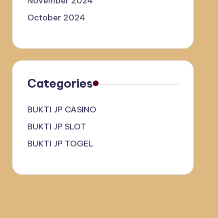
November 2024
October 2024
Categories
BUKTI JP CASINO
BUKTI JP SLOT
BUKTI JP TOGEL