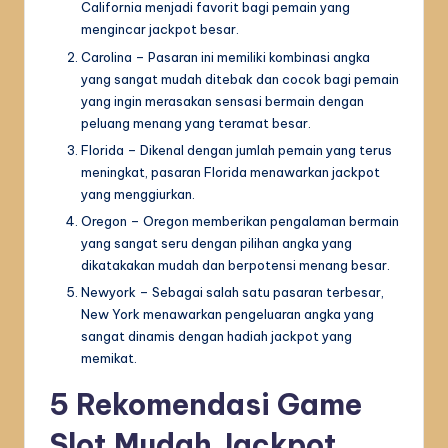
California menjadi favorit bagi pemain yang
mengincar jackpot besar.
Carolina – Pasaran ini memiliki kombinasi angka
yang sangat mudah ditebak dan cocok bagi pemain
yang ingin merasakan sensasi bermain dengan
peluang menang yang teramat besar.
Florida – Dikenal dengan jumlah pemain yang terus
meningkat, pasaran Florida menawarkan jackpot
yang menggiurkan.
Oregon – Oregon memberikan pengalaman bermain
yang sangat seru dengan pilihan angka yang
dikatakakan mudah dan berpotensi menang besar.
Newyork – Sebagai salah satu pasaran terbesar,
New York menawarkan pengeluaran angka yang
sangat dinamis dengan hadiah jackpot yang
memikat.
5 Rekomendasi Game
Slot Mudah Jackpot