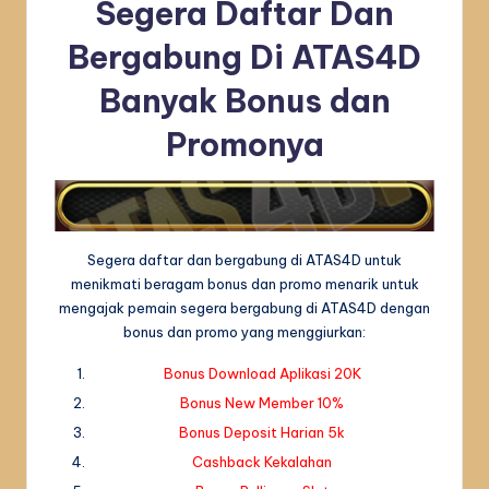
Segera Daftar Dan
Bergabung Di ATAS4D
Banyak Bonus dan
Promonya
Segera daftar dan bergabung di ATAS4D untuk
menikmati beragam bonus dan promo menarik untuk
mengajak pemain segera bergabung di ATAS4D dengan
bonus dan promo yang menggiurkan:
Bonus Download Aplikasi 20K
Bonus New Member 10%
Bonus Deposit Harian 5k
Cashback Kekalahan