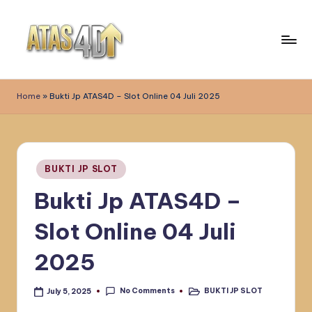
Skip
to
content
B
Situs
Pasti
U
Home
»
Bukti Jp ATAS4D – Slot Online 04 Juli 2025
Bayar
K
Kemenangan
Member
T
I
Posted
BUKTI JP SLOT
in
J
Bukti Jp ATAS4D –
P
Slot Online 04 Juli
A
T
2025
A
No Comments
BUKTI JP SLOT
July 5, 2025
Posted
S
in