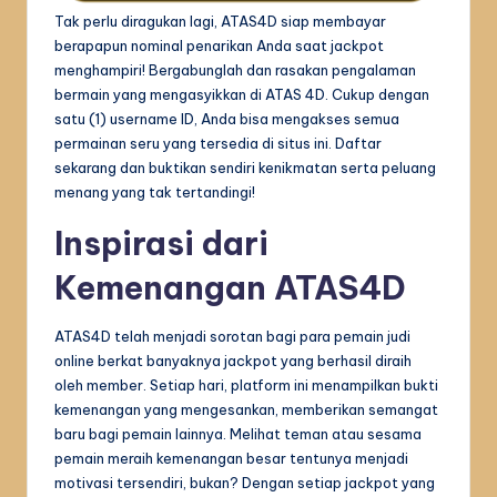
Tak perlu diragukan lagi, ATAS4D siap membayar
berapapun nominal penarikan Anda saat jackpot
menghampiri! Bergabunglah dan rasakan pengalaman
bermain yang mengasyikkan di ATAS 4D. Cukup dengan
satu (1) username ID, Anda bisa mengakses semua
permainan seru yang tersedia di situs ini. Daftar
sekarang dan buktikan sendiri kenikmatan serta peluang
menang yang tak tertandingi!
Inspirasi dari
Kemenangan ATAS4D
ATAS4D telah menjadi sorotan bagi para pemain judi
online berkat banyaknya jackpot yang berhasil diraih
oleh member. Setiap hari, platform ini menampilkan bukti
kemenangan yang mengesankan, memberikan semangat
baru bagi pemain lainnya. Melihat teman atau sesama
pemain meraih kemenangan besar tentunya menjadi
motivasi tersendiri, bukan? Dengan setiap jackpot yang