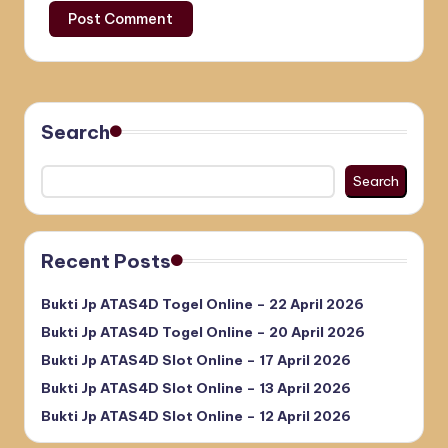
Search
Search
Recent Posts
Bukti Jp ATAS4D Togel Online – 22 April 2026
Bukti Jp ATAS4D Togel Online – 20 April 2026
Bukti Jp ATAS4D Slot Online – 17 April 2026
Bukti Jp ATAS4D Slot Online – 13 April 2026
Bukti Jp ATAS4D Slot Online – 12 April 2026