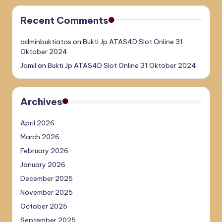
Recent Comments
adminbuktiatas
on
Bukti Jp ATAS4D Slot Online 31
Oktober 2024
Jamil
on
Bukti Jp ATAS4D Slot Online 31 Oktober 2024
Archives
April 2026
March 2026
February 2026
January 2026
December 2025
November 2025
October 2025
September 2025