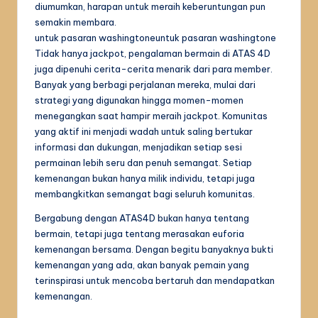
diumumkan, harapan untuk meraih keberuntungan pun
semakin membara.
untuk pasaran washingtoneuntuk pasaran washingtone
Tidak hanya jackpot, pengalaman bermain di ATAS 4D
juga dipenuhi cerita-cerita menarik dari para member.
Banyak yang berbagi perjalanan mereka, mulai dari
strategi yang digunakan hingga momen-momen
menegangkan saat hampir meraih jackpot. Komunitas
yang aktif ini menjadi wadah untuk saling bertukar
informasi dan dukungan, menjadikan setiap sesi
permainan lebih seru dan penuh semangat. Setiap
kemenangan bukan hanya milik individu, tetapi juga
membangkitkan semangat bagi seluruh komunitas.
Bergabung dengan ATAS4D bukan hanya tentang
bermain, tetapi juga tentang merasakan euforia
kemenangan bersama. Dengan begitu banyaknya bukti
kemenangan yang ada, akan banyak pemain yang
terinspirasi untuk mencoba bertaruh dan mendapatkan
kemenangan.