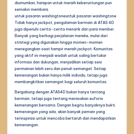
diumumkan, harapan untuk meraih keberuntungan pun
semakin membara.
untuk pasaran washingtoneuntuk pasaran washingtone
Tidak hanya jackpot, pengalaman bermain di ATAS 4D
juga dipenuhi cerita-cerita menarik dari para member.
Banyak yang berbagi perjalanan mereka, mulai dari
strategi yang digunakan hingga momen-momen
menegangkan saat hampir meraih jackpot. Komunitas
yang aktif ini menjadi wadah untuk saling bertukar
informasi dan dukungan, menjadikan setiap sesi
permainan lebih seru dan penuh semangat. Setiap
kemenangan bukan hanya milik individu, tetapi juga
membangkitkan semangat bagi seluruh komunitas.
Bergabung dengan ATAS4D bukan hanya tentang
bermain, tetapi juga tentang merasakan euforia
kemenangan bersama. Dengan begitu banyaknya bukti
kemenangan yang ada, akan banyak pemain yang
terinspirasi untuk mencoba bertaruh dan mendapatkan
kemenangan.