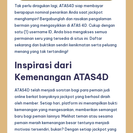
Tak perlu diragukan lagi, ATAS4D siap membayar
berapapun nominal penarikan Anda saat jackpot
menghampiri! Bergabunglah dan rasakan pengalaman
bermain yang mengasyikkan di ATAS 4D. Cukup dengan
satu (1) username ID, Anda bisa mengakses semua
permainan seru yang tersedia di situs ini. Daftar
sekarang dan buktikan sendiri kenikmatan serta peluang
menang yang tak tertandingi!
Inspirasi dari
Kemenangan ATAS4D
ATAS4D telah menjadi sorotan bagi para pemain judi
online berkat banyaknya jackpot yang berhasil diraih
oleh member. Setiap hari, platform ini menampilkan bukti
kemenangan yang mengesankan, memberikan semangat
baru bagi pemain lainnya. Melihat teman atau sesama
pemain meraih kemenangan besar tentunya menjadi
motivasi tersendiri, bukan? Dengan setiap jackpot yang