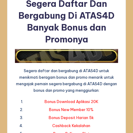
Segera Daftar Dan
Bergabung Di ATAS4D
Banyak Bonus dan
Promonya
Segera daftar dan bergabung di ATAS4D untuk
menikmati beragam bonus dan promo menarik untuk
mengajak pemain segera bergabung di ATAS4D dengan
bonus dan promo yang menggiurkan:
Bonus Download Aplikasi 20K
Bonus New Member 10%
Bonus Deposit Harian 5k
Cashback Kekalahan