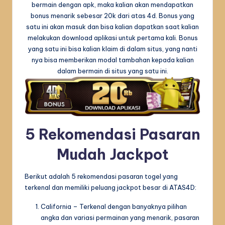
bermain dengan apk, maka kalian akan mendapatkan
bonus menarik sebesar 20k dari atas 4d. Bonus yang
satu ini akan masuk dan bisa kalian dapatkan saat kalian
melakukan download aplikasi untuk pertama kali. Bonus
yang satu ini bisa kalian klaim di dalam situs, yang nanti
nya bisa memberikan modal tambahan kepada kalian
dalam bermain di situs yang satu ini.
5 Rekomendasi Pasaran
Mudah Jackpot
Berikut adalah 5 rekomendasi pasaran togel yang
terkenal dan memiliki peluang jackpot besar di ATAS4D:
California – Terkenal dengan banyaknya pilihan
angka dan variasi permainan yang menarik, pasaran