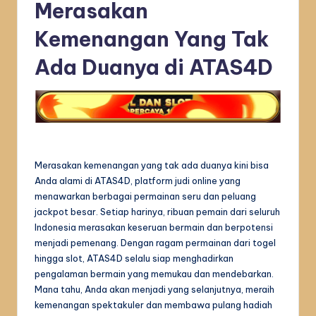
Merasakan
Kemenangan Yang Tak
Ada Duanya di ATAS4D
Merasakan kemenangan yang tak ada duanya kini bisa
Anda alami di ATAS4D, platform judi online yang
menawarkan berbagai permainan seru dan peluang
jackpot besar. Setiap harinya, ribuan pemain dari seluruh
Indonesia merasakan keseruan bermain dan berpotensi
menjadi pemenang. Dengan ragam permainan dari togel
hingga slot, ATAS4D selalu siap menghadirkan
pengalaman bermain yang memukau dan mendebarkan.
Mana tahu, Anda akan menjadi yang selanjutnya, meraih
kemenangan spektakuler dan membawa pulang hadiah