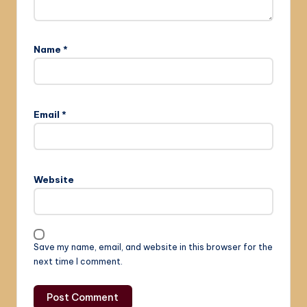
Name
*
Email
*
Website
Save my name, email, and website in this browser for the
next time I comment.