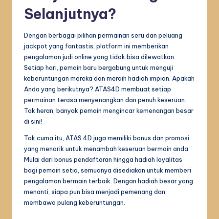
Selanjutnya?
Dengan berbagai pilihan permainan seru dan peluang
jackpot yang fantastis, platform ini memberikan
pengalaman judi online yang tidak bisa dilewatkan.
Setiap hari, pemain baru bergabung untuk menguji
keberuntungan mereka dan meraih hadiah impian. Apakah
Anda yang berikutnya? ATAS4D membuat setiap
permainan terasa menyenangkan dan penuh keseruan.
Tak heran, banyak pemain mengincar kemenangan besar
di sini!
Tak cuma itu, ATAS 4D juga memiliki bonus dan promosi
yang menarik untuk menambah keseruan bermain anda.
Mulai dari bonus pendaftaran hingga hadiah loyalitas
bagi pemain setia, semuanya disediakan untuk memberi
pengalaman bermain terbaik. Dengan hadiah besar yang
menanti, siapa pun bisa menjadi pemenang dan
membawa pulang keberuntungan.