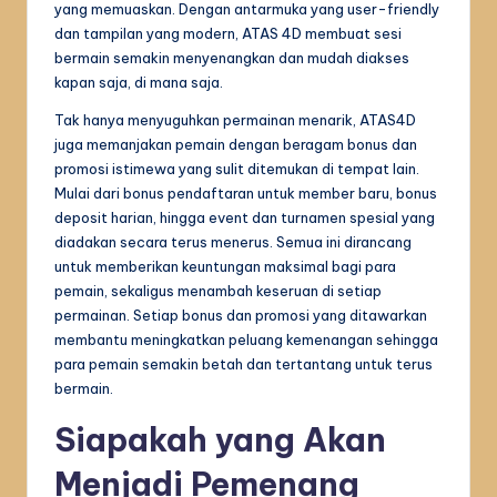
yang memuaskan. Dengan antarmuka yang user-friendly
dan tampilan yang modern, ATAS 4D membuat sesi
bermain semakin menyenangkan dan mudah diakses
kapan saja, di mana saja.
Tak hanya menyuguhkan permainan menarik, ATAS4D
juga memanjakan pemain dengan beragam bonus dan
promosi istimewa yang sulit ditemukan di tempat lain.
Mulai dari bonus pendaftaran untuk member baru, bonus
deposit harian, hingga event dan turnamen spesial yang
diadakan secara terus menerus. Semua ini dirancang
untuk memberikan keuntungan maksimal bagi para
pemain, sekaligus menambah keseruan di setiap
permainan. Setiap bonus dan promosi yang ditawarkan
membantu meningkatkan peluang kemenangan sehingga
para pemain semakin betah dan tertantang untuk terus
bermain.
Siapakah yang Akan
Menjadi Pemenang