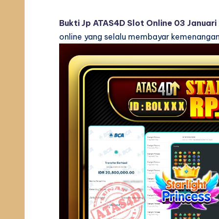
in
A
Bukti Jp ATAS4D Slot Online 03 Januar
S
online yang selalu membayar kemenangan
4
D