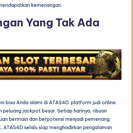
n mendapatkan kemenangan.
gan Yang Tak Ada
 bisa Anda alami di ATAS4D, platform judi online
peluang jackpot besar. Setiap harinya, ribuan
ruan bermain dan berpotensi menjadi pemenang.
ot, ATAS4D selalu siap menghadirkan pengalaman