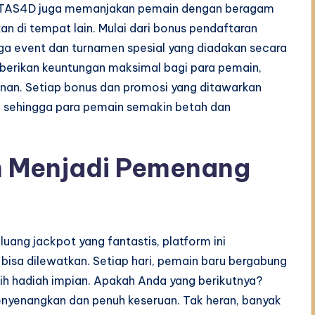
ATAS4D juga memanjakan pemain dengan beragam
n di tempat lain. Mulai dari bonus pendaftaran
gga event dan turnamen spesial yang diadakan secara
berikan keuntungan maksimal bagi para pemain,
nan. Setiap bonus dan promosi yang ditawarkan
sehingga para pemain semakin betah dan
n Menjadi Pemenang
uang jackpot yang fantastis, platform ini
bisa dilewatkan. Setiap hari, pemain baru bergabung
h hadiah impian. Apakah Anda yang berikutnya?
yenangkan dan penuh keseruan. Tak heran, banyak