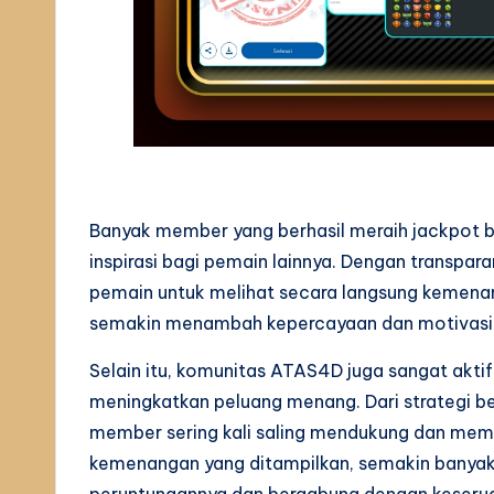
Banyak member yang berhasil meraih jackpot 
inspirasi bagi pemain lainnya. Dengan transpa
pemain untuk melihat secara langsung kemenang
semakin menambah kepercayaan dan motivasi 
Selain itu, komunitas ATAS4D juga sangat aktif 
meningkatkan peluang menang. Dari strategi b
member sering kali saling mendukung dan memb
kemenangan yang ditampilkan, semakin banyak