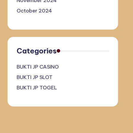
November 2024
October 2024
Categories
BUKTI JP CASINO
BUKTI JP SLOT
BUKTI JP TOGEL