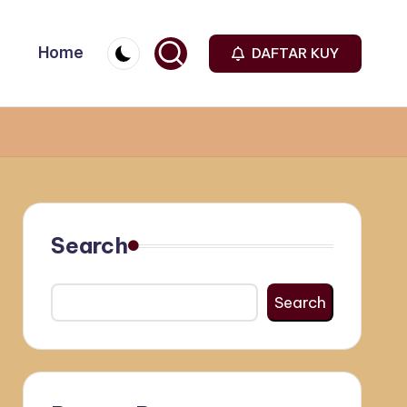
Home
DAFTAR KUY
Search
Search