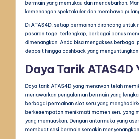
bermain yang memukau dan mendebarkan. Mana 
kemenangan spektakuler dan membawa pulang
Di ATAS4D, setiap permainan dirancang untuk 
pasaran togel terlengkap, berbagai bonus mena
dimenangkan. Anda bisa mengakses berbagai pro
deposit hingga cashback yang menguntungkan
Daya Tarik ATAS4D
Daya tarik ATAS4D yang menawan telah memikat
menawarkan pengalaman bermain yang lengkap 
berbagai permainan slot seru yang menghadirk
berkesempatan menikmati momen seru yang m
yang memuaskan. Dengan antarmuka yang user
membuat sesi bermain semakin menyenangkan d