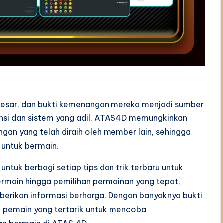
besar, dan bukti kemenangan mereka menjadi sumber
ransi dan sistem yang adil, ATAS4D memungkinkan
an yang telah diraih oleh member lain, sehingga
untuk bermain.
untuk berbagi setiap tips dan trik terbaru untuk
ermain hingga pemilihan permainan yang tepat,
erikan informasi berharga. Dengan banyaknya bukti
 pemain yang tertarik untuk mencoba