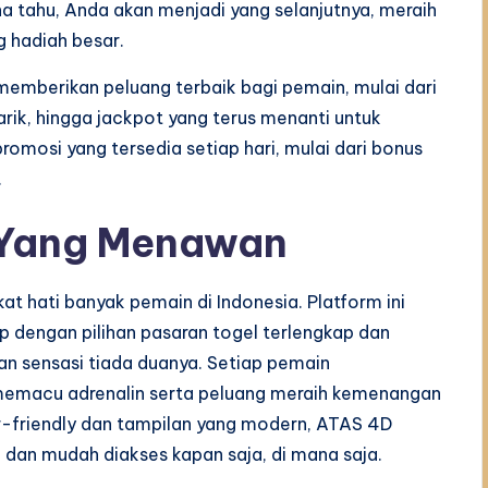
tahu, Anda akan menjadi yang selanjutnya, meraih
 hadiah besar.
memberikan peluang terbaik bagi pemain, mulai dari
rik, hingga jackpot yang terus menanti untuk
mosi yang tersedia setiap hari, mulai dari bonus
.
 Yang Menawan
 hati banyak pemain di Indonesia. Platform ini
dengan pilihan pasaran togel terlengkap dan
an sensasi tiada duanya. Setiap pemain
emacu adrenalin serta peluang meraih kemenangan
-friendly dan tampilan yang modern, ATAS 4D
an mudah diakses kapan saja, di mana saja.