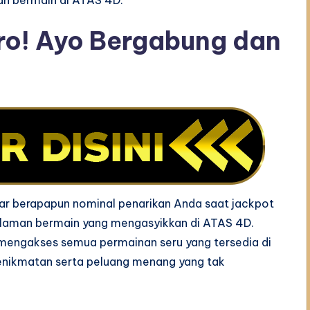
n bermain di ATAS 4D.
ro! Ayo Bergabung dan
ar berapapun nominal penarikan Anda saat jackpot
laman bermain yang mengasyikkan di ATAS 4D.
 mengakses semua permainan seru yang tersedia di
i kenikmatan serta peluang menang yang tak