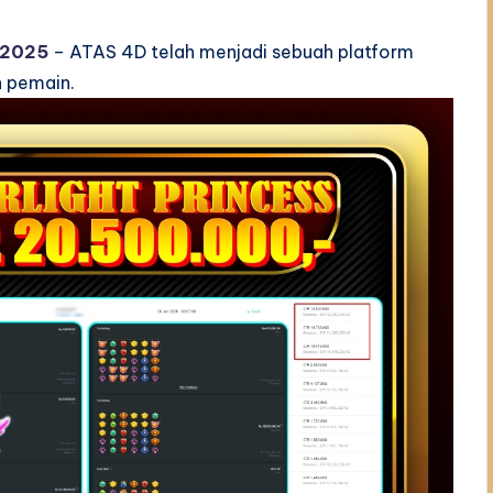
i 2025
– ATAS 4D telah menjadi sebuah platform
 pemain.